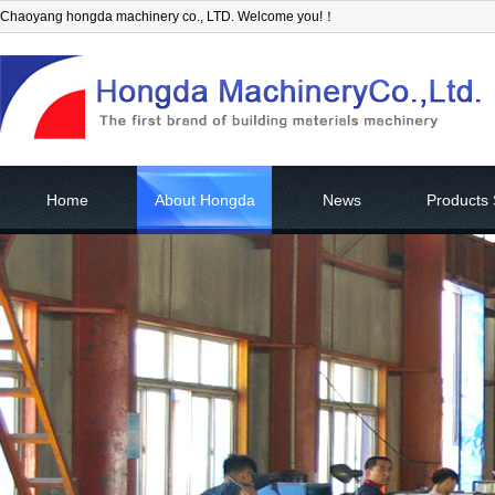
Chaoyang hongda machinery co., LTD. Welcome you!！
Home
About Hongda
News
Products