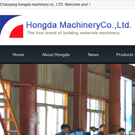
Chaoyang hongda machinery co., LTD. Welcome you!！
Home
About Hongda
News
Products