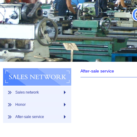
After-sale service
Sales network
Honor
After-sale service